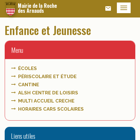
Panneau de gestion des cookies
Mairie de la Roche
Menu
des Arnauds
Enfance et Jeunesse
Menu
ÉCOLES
PÉRISCOLAIRE ET ÉTUDE
CANTINE
ALSH CENTRE DE LOISIRS
MULTI ACCUEIL CRECHE
HORAIRES CARS SCOLAIRES
Liens utiles